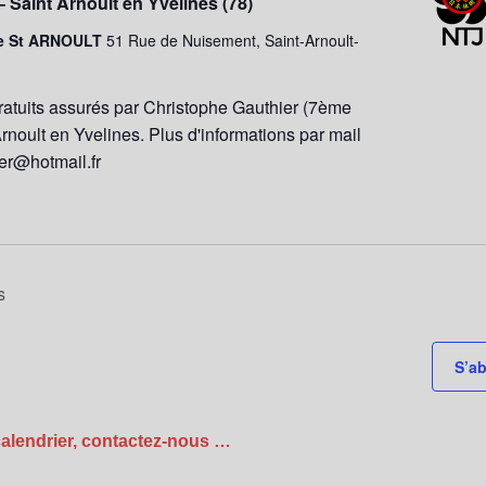
– Saint Arnoult en Yvelines (78)
e St ARNOULT
51 Rue de Nuisement, Saint-Arnoult-
ratuits assurés par Christophe Gauthier (7ème
Arnoult en Yvelines. Plus d'informations par mail
ier@hotmail.fr
s
S’ab
calendrier, contactez-nous …