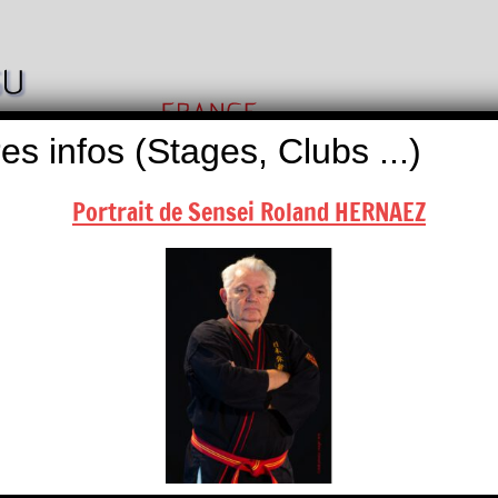
Nihon
Self
Taï
es infos (Stages, Clubs ...)
Défense
Jitsu
Portrait de Sensei Roland HERNAEZ
ALITÉS
BOUTIQUES
NOUS CONTACTER
calendrier, contactez-nous …
ages