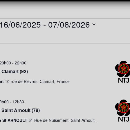
16/06/2025
 - 
07/08/2026
Sélectionnez
une
date.
 20h00
-
22h00
 Clamart (92)
art
10 rue de Bièvres, Clamart, France
 9h00
-
12h30
 Saint Arnoult (78)
e St ARNOULT
51 Rue de Nuisement, Saint-Arnoult-