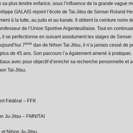
 sa plus tendre enfance, sous l’influence de la grande vague m
ilippe GALAIS rejoint l’école de Tai-Jitsu de Sensei Roland He
nt à la lutte, au judo et au karate. Il obtient la ceinture noire
rofesseur de l’Union Sportive Argenteuillaise. Tout en continuan
9, il se perfectionne en suivant assidument les stages de Sense
ème
ujourd’hui 7
dan de Nihon Tai-Jitsu, il n’a jamais cessé de pr
 plus de 45 ans. Son parcours l’a également amené à pratiquer,
rtiaux avec pour objectif d’enrichir sa recherche personnelle et 
n Tai-Jitsu.
ert Fédéral – FFK
on Ju-Jitsu – FMNITAI
et Nihon Ju-Jitsu,