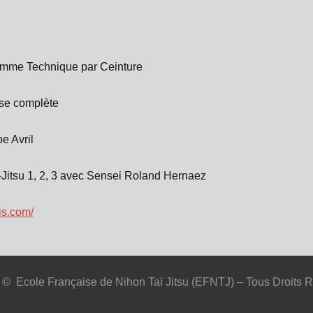
amme Technique par Ceinture
nse complète
e Avril
-Jitsu 1, 2, 3 avec Sensei Roland Hernaez
is.com/
 © Ecole Française de Nihon Taï Jitsu (EFNTJ) – Tous Droits 