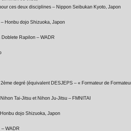
 pour ces deux disciplines – Nippon Seibukan Kyoto, Japon
 – Honbu dojo Shizuoka, Japon
s Doblete Rapilon – WADR
o
if 2ème degré (équivalent DESJEPS – « Formateur de Formateur
Nihon Tai-Jitsu et Nihon Ju-Jitsu – FMNITAI
 Honbu dojo Shizuoka, Japon
on – WADR