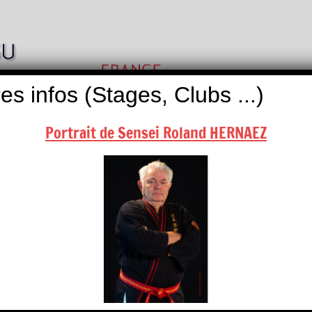
Nihon
Self
Taï
es infos (Stages, Clubs ...)
Défense
Jitsu
Portrait de Sensei Roland HERNAEZ
ALITÉS
BOUTIQUES
NOUS CONTACTER
 Commission Nationale NTJ/FFK