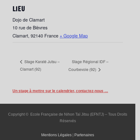
LIEU
Dojo de Clamart
10 rue de Bièvres
Clamart
,
92140
France
+ Google Map
Stage Régional IDF –
Stage Karaté Jutsu –
Clamart (92)
Courbevoie (92)
Un stage à mettre sur le calendrier, contactez-nous …
Copyright © Ecole Française de Nihon Taï Jitsu (EFNTJ) – Tous Droits
Réservés
Mentions Légales
|
Partenaires