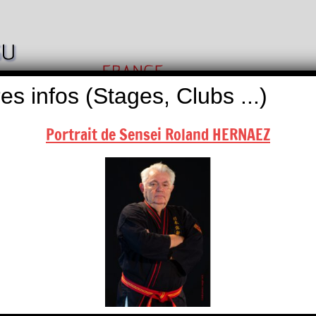
Nihon
Self
Taï
es infos (Stages, Clubs ...)
Défense
Jitsu
Portrait de Sensei Roland HERNAEZ
ALITÉS
BOUTIQUES
NOUS CONTACTER
in Arts