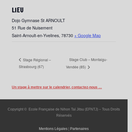
LIEU
Dojo Gymnase St ARNOULT
51 Rue de Nuisement
Saint-Arnoult-en-Yvelines
,
78730
+ Google Map
Stage Club – Montaigu-
Stage Régional –
Strasbourg (67)
Vendée (85)
Un stage à mettre sur le calendrier, contactez-nous …
Copyright © Ecole Française de Nihon Taï Jitsu (EFNTJ) – Tous Droits
Réservés
Mentions Légales
|
Partenaires