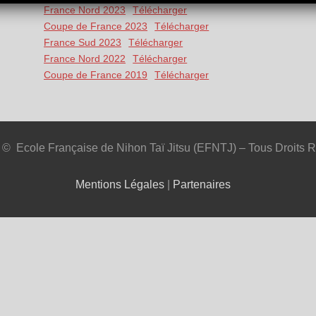
France Nord 2023
Télécharger
Coupe de France 2023
Télécharger
France Sud 2023
Télécharger
France Nord 2022
Télécharger
Coupe de France 2019
Télécharger
 © Ecole Française de Nihon Taï Jitsu (EFNTJ) – Tous Droits 
Mentions Légales
|
Partenaires