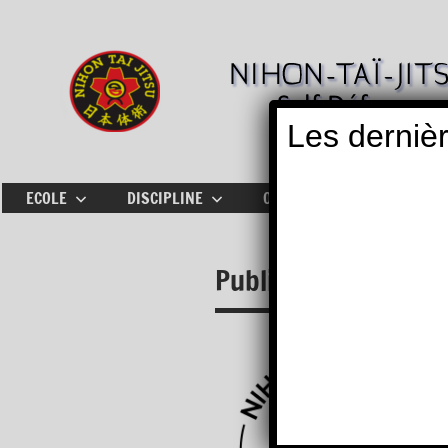
Aller
au
contenu
Les dernièr
ECOLE
DISCIPLINE
OÙ PRATIQUER
ACTU
Publications FFK