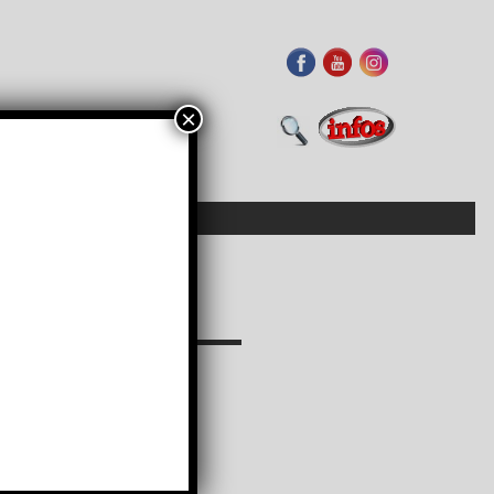
×
arger