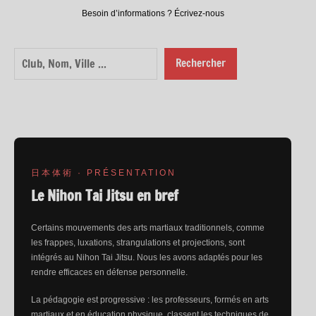
Besoin d’informations ? Écrivez-nous
Rechercher
Rechercher
日本体術 · PRÉSENTATION
Le Nihon Tai Jitsu en bref
Certains mouvements des arts martiaux traditionnels, comme
les frappes, luxations, strangulations et projections, sont
intégrés au Nihon Tai Jitsu. Nous les avons adaptés pour les
rendre efficaces en défense personnelle.
La pédagogie est progressive : les professeurs, formés en arts
martiaux et en éducation physique, classent les techniques de