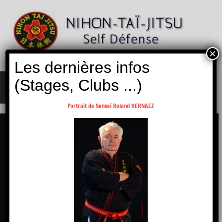
Aller
au
contenu
×
Nihon
Self
Les dernières infos
Taï
Défense
Jitsu
(Stages, Clubs ...)
MENU
Portrait de Sensei Roland HERNAEZ
日本体術 · Nihon Tai Jitsu – Self défense
ECOLE
FRANÇAISE