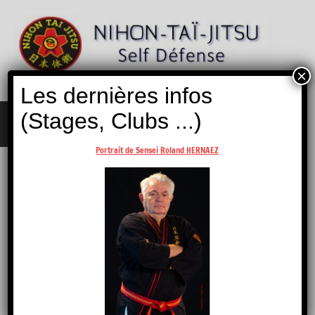
Aller
au
contenu
×
Nihon
Self
Les dernières infos
Taï
Défense
Jitsu
(Stages, Clubs ...)
MENU
Portrait de Sensei Roland HERNAEZ
Nos Partenaires