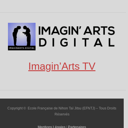
Imagin’Arts TV
Copyright © Ecole Française de Nihon Taï Jitsu (EFNTJ) – Tous Droits
Réservés
Mentions Légales
|
Partenaires