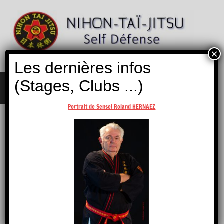
Aller
au
contenu
×
Nihon
Self
Les dernières infos
Taï
Défense
Jitsu
(Stages, Clubs ...)
MENU
Portrait de Sensei Roland HERNAEZ
Les Livres
Ju-Jitsu