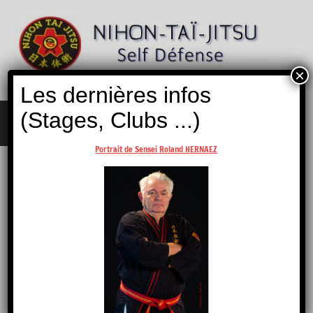
Aller
au
contenu
×
Nihon
Self
Les dernières infos
Taï
Défense
Jitsu
(Stages, Clubs ...)
MENU
Portrait de Sensei Roland HERNAEZ
Accueil
/
Boutique
/ EFNTJ
EFNTJ
12 résultats affichés