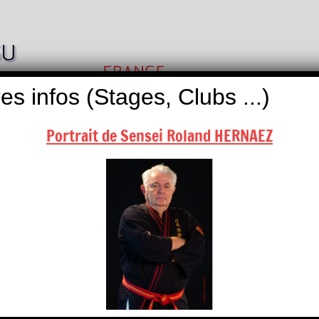
Nihon
Self
Taï
es infos (Stages, Clubs ...)
Défense
Jitsu
Portrait de Sensei Roland HERNAEZ
ALITÉS
BOUTIQUES
NOUS CONTACTER
calendrier, contactez-nous …