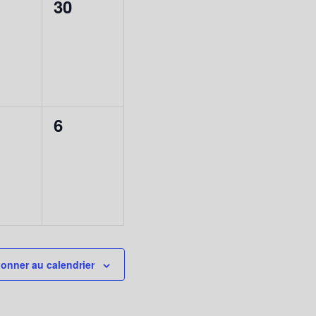
0
30
nement,
évènement,
0
6
nement,
évènement,
onner au calendrier