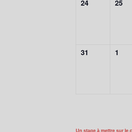
0
0
24
25
évènement,
évèn
0
0
31
1
évènement,
évèn
Un stage à mettre sur le 