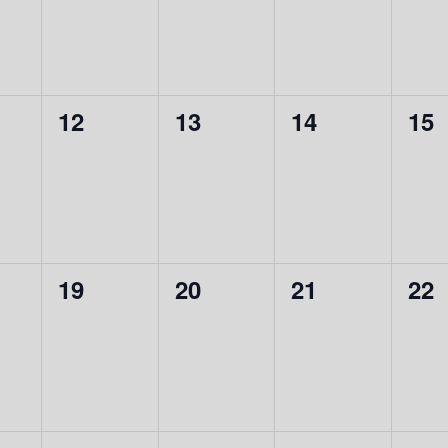
0
0
0
0
12
13
14
15
ement,
évènement,
évènement,
évènement,
évè
0
0
0
0
19
20
21
22
ement,
évènement,
évènement,
évènement,
évè