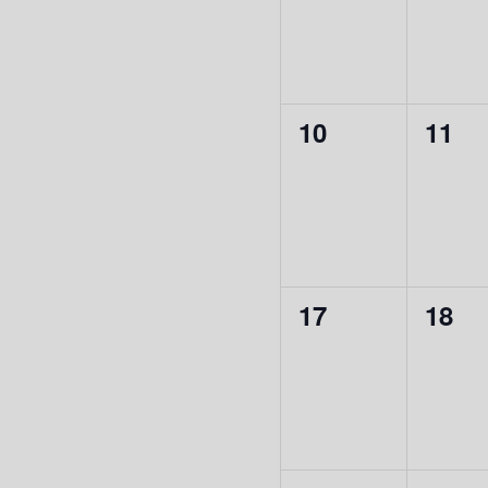
0
0
10
11
évènement,
évèn
0
0
17
18
évènement,
évèn