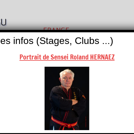
Nihon
Self
Taï
es infos (Stages, Clubs ...)
Défense
Jitsu
Portrait de Sensei Roland HERNAEZ
ALITÉS
BOUTIQUES
NOUS CONTACTER
endrier, contactez-nous …