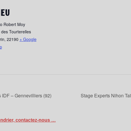
IEU
o Robert Moy
 des Tourterelles
rin
,
22190
+ Google
p
IDF – Gennevilliers (92)
Stage Experts Nihon Taï 
endrier, contactez-nous …