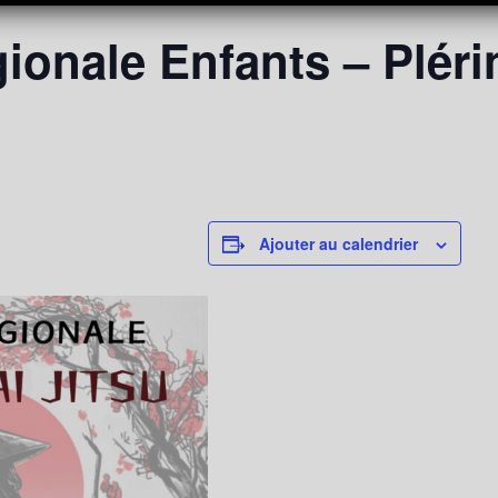
onale Enfants – Plérin
Ajouter au calendrier