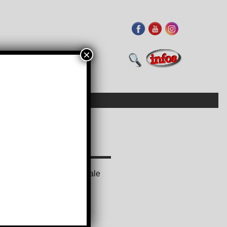
×
ue de la Fédération Mondiale
, textiles sportifs et