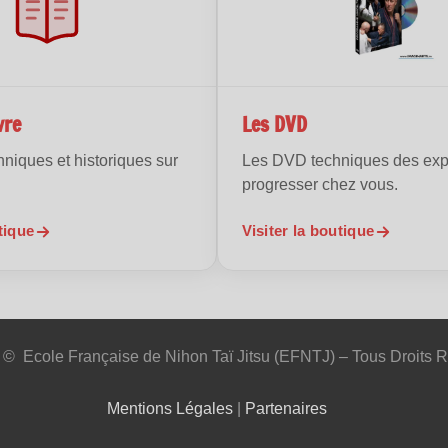
vre
Les DVD
niques et historiques sur
Les DVD techniques des exp
progresser chez vous.
tique
Visiter la boutique
 © Ecole Française de Nihon Taï Jitsu (EFNTJ) – Tous Droits 
Mentions Légales
|
Partenaires