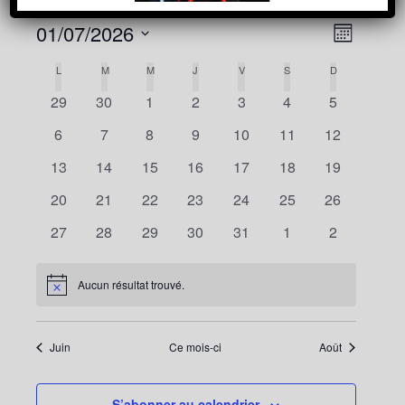
Navigatio
Navigation
01/07/2026
Mois
de
par
vues
Sélectionnez
Calendrier
Évènement
L
LUNDI
M
MARDI
M
MERCREDI
J
JEUDI
V
VENDREDI
S
SAMEDI
D
DIMANCHE
consultat
une
de
0
0
0
0
0
0
0
29
30
1
2
3
4
5
date.
Évènements
évènements
évènements
évènements
évènements
évènements
évènements
évènement
0
0
0
0
0
0
0
6
7
8
9
10
11
12
évènements
évènements
évènements
évènements
évènements
évènements
évènements
0
0
0
0
0
0
0
13
14
15
16
17
18
19
évènements
évènements
évènements
évènements
évènements
évènements
évènements
0
0
0
0
0
0
0
20
21
22
23
24
25
26
évènements
évènements
évènements
évènements
évènements
évènements
évènements
0
0
0
0
0
0
0
27
28
29
30
31
1
2
évènements
évènements
évènements
évènements
évènements
évènements
évènement
Aucun résultat trouvé.
Notice
Juin
Ce mois-ci
Août
S’abonner au calendrier