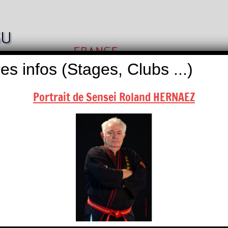
Nihon
Self
Taï
es infos (Stages, Clubs ...)
Défense
Jitsu
Portrait de Sensei Roland HERNAEZ
ALITÉS
BOUTIQUES
NOUS CONTACTER
endrier, contactez-nous …