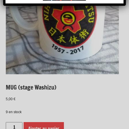
MUG (stage Washizu)
5,00
€
9 en stock
quantité
Ajouter au panier