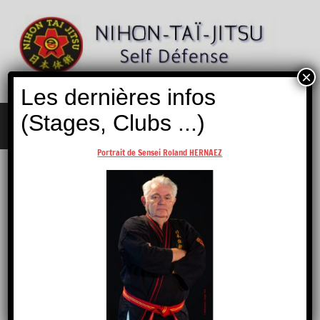
Aller
au
contenu
×
Nihon
Self
Les dernières infos
Taï
Défense
Jitsu
(Stages, Clubs ...)
MENU
Portrait de Sensei Roland HERNAEZ
Accueil
/
Boutique
/
EFNTJ
/ MUG (stage Washizu)