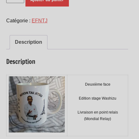
de
MUG
Catégorie :
EFNTJ
(stage
Washizu)
Description
Description
Deuxième face
Edition stage Washizu
Livraison en point relais
(Mondial Relay)