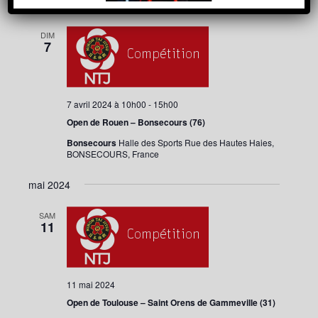
Évènement
avril 2024
consultat
une
date.
DIM
7
7 avril 2024 à 10h00
-
15h00
Open de Rouen – Bonsecours (76)
Bonsecours
Halle des Sports Rue des Hautes Haies,
BONSECOURS, France
mai 2024
SAM
11
11 mai 2024
Open de Toulouse – Saint Orens de Gammeville (31)