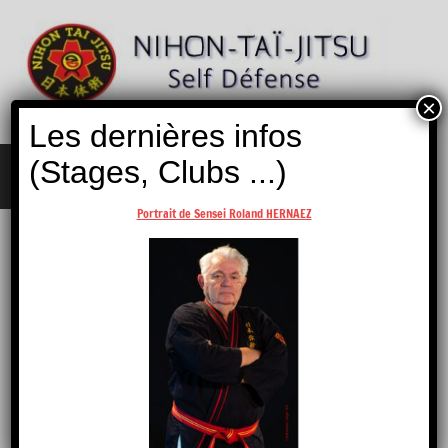
Aller
au
contenu
×
Nihon
Self
Les dernières infos
Taï
Défense
Jitsu
(Stages, Clubs ...)
MENU
Portrait de Sensei Roland HERNAEZ
2021-2022 – Stage National France Nord