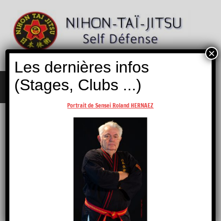
Aller
au
contenu
×
Nihon
Self
Les dernières infos
Taï
Défense
Jitsu
(Stages, Clubs ...)
MENU
Portrait de Sensei Roland HERNAEZ
SENSHIN RYU
Retour Occitanie …
Enseignant(s)
Gilles CLAVERIE
Instructeur,
4
ème Dan