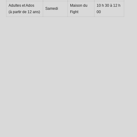
Adultes et Ados
Maison du
10 h 30 à 12 h
Samedi
(à partir de 12 ans)
Fight
00