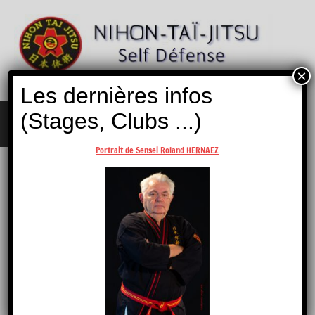
Aller
au
contenu
×
Nihon
Self
Les dernières infos
Taï
Défense
Jitsu
(Stages, Clubs ...)
MENU
Portrait de Sensei Roland HERNAEZ
CENTRE CULTUREL ET SPORTIF SEVERAGAIS
Retour Occitanie …
Enseignant(s)
Willy SALEL
Professeur,
3ème Dan