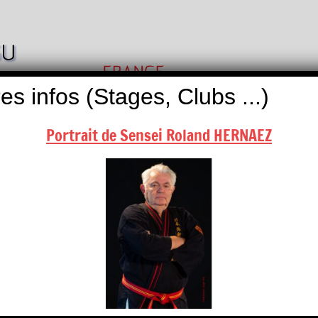
Nihon
Self
Taï
es infos (Stages, Clubs ...)
Défense
Jitsu
Portrait de Sensei Roland HERNAEZ
ALITÉS
BOUTIQUES
NOUS CONTACTER
nseignant(s)