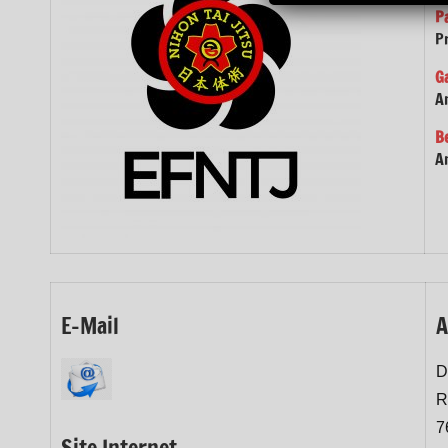
P
P
G
A
B
A
E-Mail
A
D
R
7
Site Internet