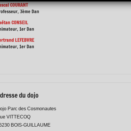
ascal COURANT
rofesseur,
3ème Dan
aétan CONSEIL
nimateur,
1er
Dan
ertrand LEFEBVRE
nimateur,
1er
Dan
dresse du dojo
ojo Parc des Cosmonautes
ue VITTECOQ
6230 BOIS-GUILLAUME