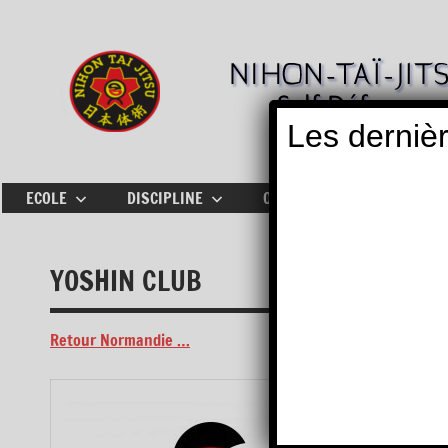
Aller
au
contenu
Les dernièr
ECOLE
DISCIPLINE
OÙ PRATIQUER
ACTU
YOSHIN CLUB
Retour Normandie …
E