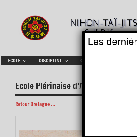
Aller
au
contenu
Les dernièr
ECOLE
DISCIPLINE
OÙ PRATIQUER
ACTU
Ecole Plérinaise d’Arts Martiaux –
Retour Bretagne …