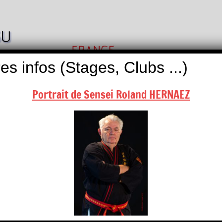
Nihon
Self
Taï
es infos (Stages, Clubs ...)
Défense
Jitsu
Portrait de Sensei Roland HERNAEZ
ALITÉS
BOUTIQUES
NOUS CONTACTER
 PLERIN
Enseignant(s)
Yves LECHAT