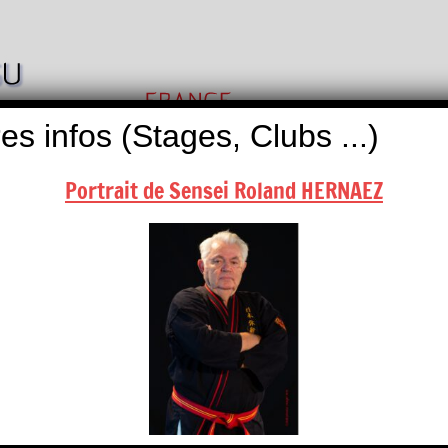
Nihon
Self
Taï
es infos (Stages, Clubs ...)
Défense
Jitsu
Portrait de Sensei Roland HERNAEZ
ALITÉS
BOUTIQUES
NOUS CONTACTER