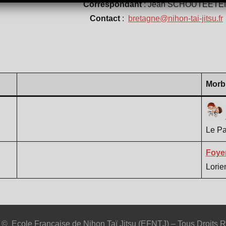
Correspondant
: Jean SCHOUTEETE
Contact
:
bretagne@nihon-tai-jitsu.fr
Morbi
Le Pa
Foye
Lorie
 © Ecole Française de Nihon Taï Jitsu (EFNTJ) – Tous Droits 