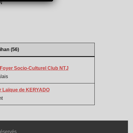
N
han (56)
Foyer Socio-Culturel Club NTJ
lais
r Laïque de KERYADO
nt
Réservés