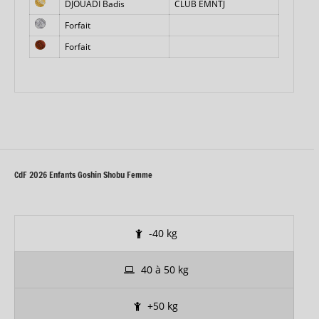
DJOUADI Badis
CLUB EMNTJ
Forfait
Forfait
CdF 2026 Enfants Goshin Shobu Femme
-40 kg
40 à 50 kg
+50 kg