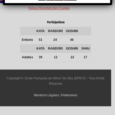
Retour Résultats des Coupes
Participations
KATA
RANDORI
GOSHIN
Enfants
51
24
46
KATA
RANDORI
GOSHIN
SHIAI
Adultes
39
12
22
17
Copyright © Ecole Française de Nihon Taï Jitsu (EFNTJ) – Tous Droits
Réservés
Mentions Légales
|
Partenaires