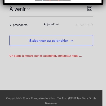
Navigatio
Navigation
À venir
Liste
de
par
vues
Sélectionnez
Évènement
consultat
une
Évènements
Aujourd’hui
suivants
Évènements
précédents
date.
S’abonner au calendrier
Un stage à mettre sur le calendrier, contactez-nous …
Copyright © Ecole Française de Nihon Taï Jitsu (EFNTJ) – Tous Droits
Réservés