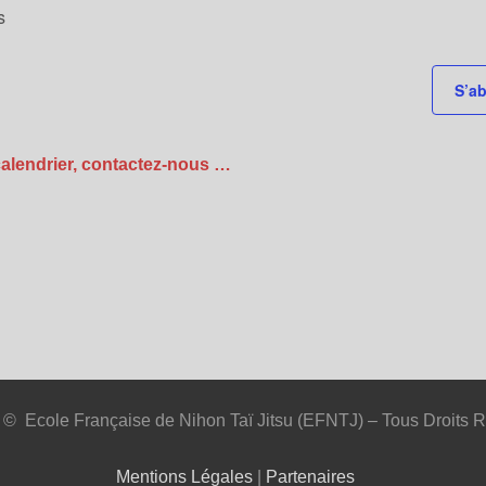
s
S’ab
calendrier, contactez-nous …
 © Ecole Française de Nihon Taï Jitsu (EFNTJ) – Tous Droits 
Mentions Légales
|
Partenaires