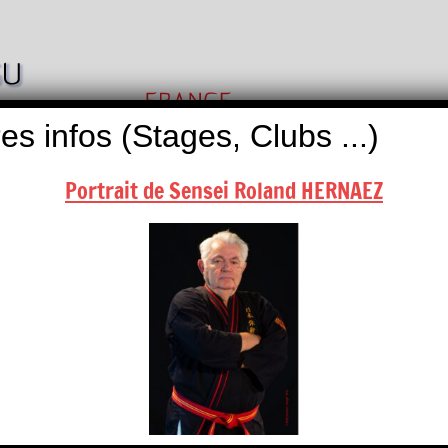
Nihon
Self
Taï
es infos (Stages, Clubs ...)
Défense
Jitsu
Portrait de Sensei Roland HERNAEZ
ALITÉS
BOUTIQUES
NOUS CONTACTER
calendrier, contactez-nous …
Aquitaine