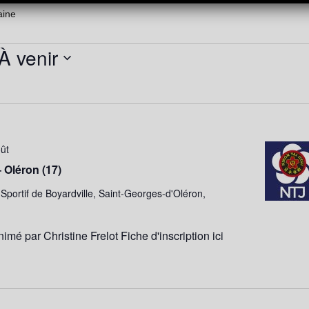
aine
À venir
Sélectionnez
une
date.
ût
– Oléron (17)
Sportif de Boyardville, Saint-Georges-d'Oléron,
imé par Christine Frelot Fiche d'inscription ici