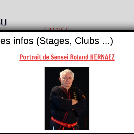
Nihon
Self
Taï
es infos (Stages, Clubs ...)
Défense
Jitsu
Portrait de Sensei Roland HERNAEZ
ALITÉS
BOUTIQUES
NOUS CONTACTER
endrier, contactez-nous …