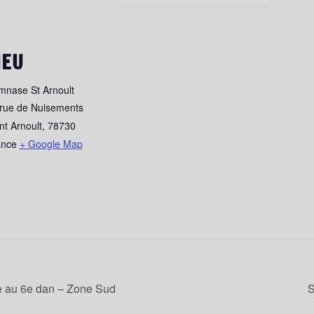
IEU
nase St Arnoult
rue de Nuisements
nt Arnoult
,
78730
ance
+ Google Map
 au 6e dan – Zone Sud
S