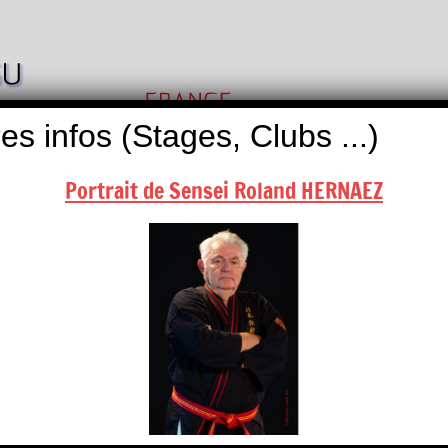
Nihon
Self
Taï
es infos (Stages, Clubs ...)
Défense
Jitsu
Portrait de Sensei Roland HERNAEZ
ALITÉS
BOUTIQUES
NOUS CONTACTER
endrier, contactez-nous …