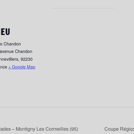
IEU
jo Chandon
 avenue Chandon
nevilliers
,
92230
ance
+ Google Map
rades – Montigny Les Cormeilles (95)
Coupe Régiona