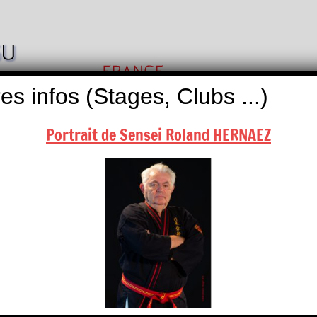
Nihon
Self
Taï
es infos (Stages, Clubs ...)
Défense
Jitsu
Portrait de Sensei Roland HERNAEZ
ALITÉS
BOUTIQUES
NOUS CONTACTER
endrier, contactez-nous …