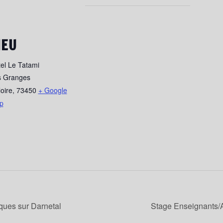
IEU
el Le Tatami
s Granges
loire
,
73450
+ Google
p
ques sur Darnetal
Stage Enseignants/A