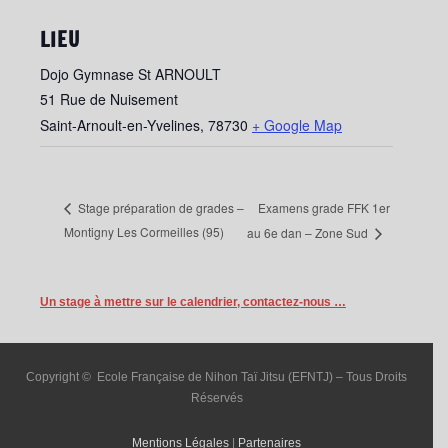
LIEU
Dojo Gymnase St ARNOULT
51 Rue de Nuisement
Saint-Arnoult-en-Yvelines
,
78730
+ Google Map
Examens grade FFK 1er
Stage préparation de grades –
Montigny Les Cormeilles (95)
au 6e dan – Zone Sud
Un stage à mettre sur le calendrier, contactez-nous …
Copyright © Ecole Française de Nihon Taï Jitsu (EFNTJ) – Tous Droits
Réservés
Mentions Légales
|
Partenaires