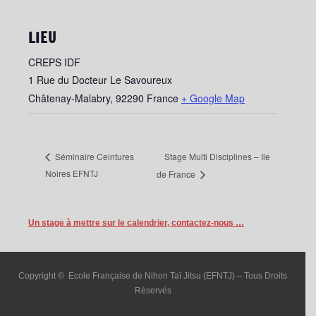
LIEU
CREPS IDF
1 Rue du Docteur Le Savoureux
Châtenay-Malabry
,
92290
France
+ Google Map
Stage Multi Disciplines – Ile
Séminaire Ceintures
Noires EFNTJ
de France
Un stage à mettre sur le calendrier, contactez-nous …
Copyright © Ecole Française de Nihon Taï Jitsu (EFNTJ) – Tous Droits
Réservés