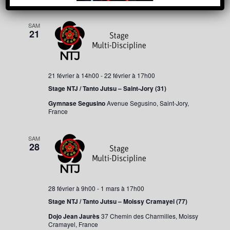
Évènement
février 2026
consultat
une
date.
SAM
21
21 février à 14h00
-
22 février à 17h00
Stage NTJ / Tanto Jutsu – Saint-Jory (31)
Gymnase Segusino
Avenue Segusino, Saint-Jory,
France
SAM
28
28 février à 9h00
-
1 mars à 17h00
Stage NTJ / Tanto Jutsu – Moissy Cramayel (77)
Dojo Jean Jaurès
37 Chemin des Charmilles, Moissy
Cramayel, France