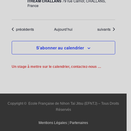
ITHEAM CHALLANS
79 rue Carnot, CHALLANS,
France
Évènements
Évènements
précédents
Aujourd’hui
suivants
S’abonner au calendrier
Un stage à mettre sur le calendrier, contactez-nous …
Copyright © Ecole Française de Nihon Taï Jitsu (EFNTJ) – Tous Droits
Réservés
Mentions Légales
|
Partenaires