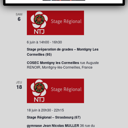
Évènement
juin 2026
consultat
une
date.
SAM
6
6 juin à 14h00
-
16h30
Stage préparation de grades – Montigny Les
Cormeilles (95)
COSEC Montigny les Cormeilles
rue Auguste
RENOIR, Montigny-lès-Cormeilles, France
JEU
18
18 juin à 20h30
-
22h15
Stage Régional – Strasbourg (67)
gymnase Jean Nicolas MULLER
36 rue du