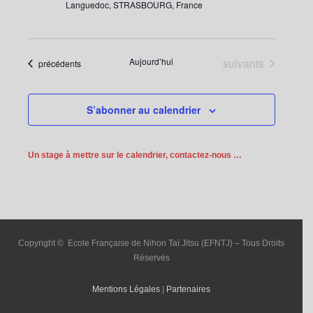
Languedoc, STRASBOURG, France
Évènements
Aujourd’hui
suivants
Évènements
précédents
S’abonner au calendrier
Un stage à mettre sur le calendrier, contactez-nous …
Copyright © Ecole Française de Nihon Taï Jitsu (EFNTJ) – Tous Droits
Réservés
Mentions Légales
|
Partenaires