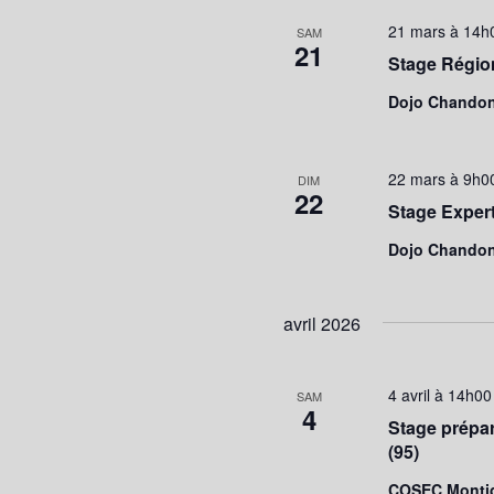
21 mars à 14h
SAM
21
Stage Région
Dojo Chando
22 mars à 9h0
DIM
22
Stage Experts
Dojo Chando
avril 2026
4 avril à 14h00
SAM
4
Stage prépar
(95)
COSEC Montig