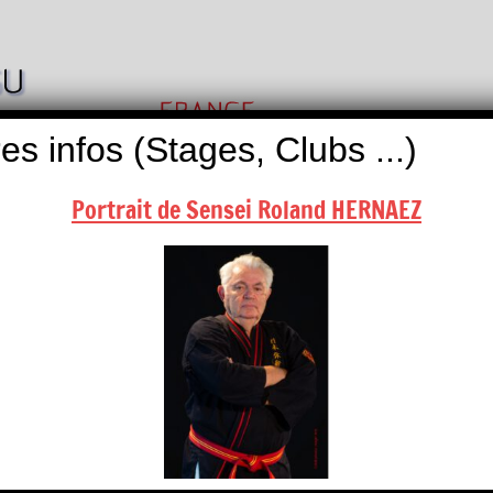
Nihon
Self
Taï
es infos (Stages, Clubs ...)
Défense
Jitsu
Portrait de Sensei Roland HERNAEZ
ALITÉS
BOUTIQUES
NOUS CONTACTER
calendrier, contactez-nous …
ional