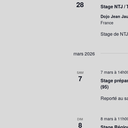
28
Stage NTJ / 
Dojo Jean Ja
France
Stage de NTJ 
mars 2026
7 mars à 14h0
SAM
7
Stage prépar
(95)
Reporté au s
8 mars à 11h0
DIM
8
Stage Région