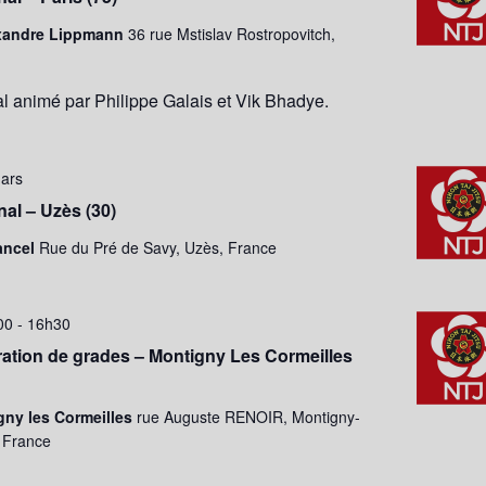
xandre Lippmann
36 rue Mstislav Rostropovitch,
al animé par Philippe Galais et Vik Bhadye.
ars
al – Uzès (30)
ancel
Rue du Pré de Savy, Uzès, France
00
-
16h30
ation de grades – Montigny Les Cormeilles
ny les Cormeilles
rue Auguste RENOIR, Montigny-
, France