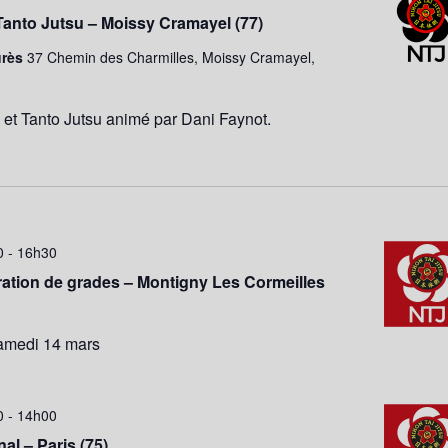
Tanto Jutsu – Moissy Cramayel (77)
urès
37 Chemin des Charmilles, Moissy Cramayel,
et Tanto Jutsu animé par Dani Faynot.
0
-
16h30
ation de grades – Montigny Les Cormeilles
amedi 14 mars
0
-
14h00
al – Paris (75)