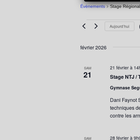
Évènements
Stage Régiona
Évènements
Aujourd’hui
février 2026
21 février à 1
SAM
21
Stage NTJ / 
Gymnase Seg
Dani Faynot S
techniques d
contre les arm
28 février à 9h
SAM