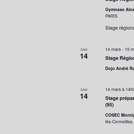
Gymnase Ale
PARIS
Stage région
14 mars
-
15 m
SAM
14
Stage Région
Dojo André R
14 mars à 14h
SAM
14
Stage prépar
(95)
COSEC Montig
lès-Cormeilles