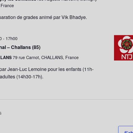
, France
paration de grades animé par Vik Bhadye.
00
-
17h00
al – Challans (85)
LLANS
79 rue Carnot, CHALLANS, France
par Jean-Luc Lemoine pour les enfants (11h-
 adultes (14h30-17h).
s
S’ab