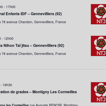
00
-
17h00
al Enfants IDF – Gennevilliers (92)
n
78 avenue Chandon, Gennevilliers, France
0
-
12h00
 Nihon Taï jitsu – Gennevilliers (92)
n
78 avenue Chandon, Gennevilliers, France
-
16h30
ation de grades – Montigny Les Cormeilles
ny les Cormeilles
rue Auguste RENOIR, Montigny-