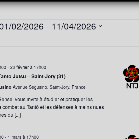
l
01/02/2026
 - 
11/04/2026
Sélectionnez
une
date.
4h00
-
22 février à 17h00
Tanto Jutsu – Saint-Jory (31)
usino
Avenue Segusino, Saint-Jory, France
ensei vous invite à étudier et pratiquer les
e combat au Tantō et les défenses à mains nues
es du [...]
00
-
1 mars à 17h00