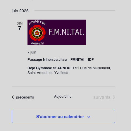
juin 2026
DIM
7
7 juin
Passage Nihon Ju Jitsu – FMNITAI – IDF
Dojo Gymnase St ARNOULT
51 Rue de Nuisement,
Saint-Arnoult-en-Yvelines
Évènements
Aujourd’hui
suivants
Évènements
précédents
S’abonner au calendrier