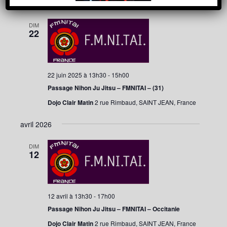
Évènement
juin 2025
consultat
une
date.
DIM
22
22 juin 2025 à 13h30
-
15h00
Passage Nihon Ju Jitsu – FMNITAI – (31)
Dojo Clair Matin
2 rue Rimbaud, SAINT JEAN, France
avril 2026
DIM
12
12 avril à 13h30
-
17h00
Passage Nihon Ju Jitsu – FMNITAI – Occitanie
Dojo Clair Matin
2 rue Rimbaud, SAINT JEAN, France